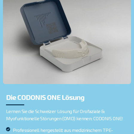
Die CODONIS ONE Lösung
Lernen Sie die Schweizer Lösung für Orofaziale &
Myofunktionelle Störungen (OMD) kennen: CODONIS ONE!
Professionell hergestellt aus medizinischem TPE-