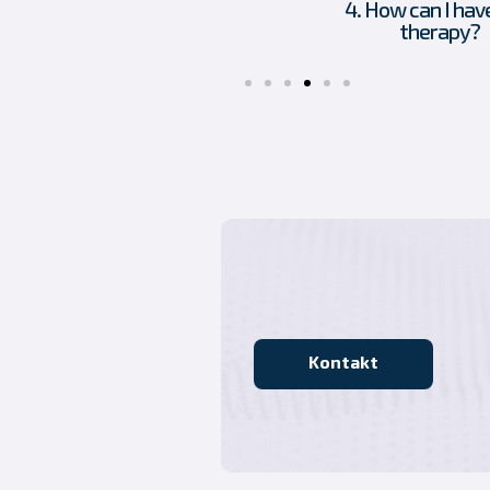
3. What is CODONIS START
4. How can I hav
therapy?
Kontakt