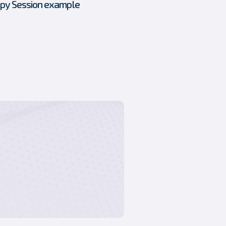
apy Session example
1. How to start with CODONIS
ONE