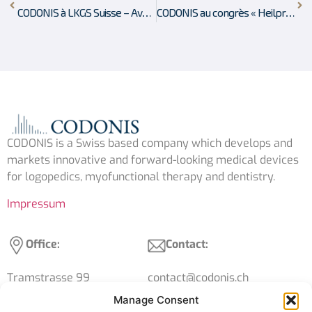
CODONIS à LKGS Suisse – Avancées dans la thérapie orofaciale
CODONIS au congrès « Heilpraktiker des Südens » à Munich
CODONIS is a Swiss based company which develops and
markets innovative and forward-looking medical devices
for logopedics, myofunctional therapy and dentistry.
Impressum
Office:
Contact:
Tramstrasse 99
contact@codonis.ch
4132 Muttenz
+41 61 539 15 39
Manage Consent
Switzerland
VAT: CHE-316.119.424